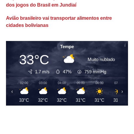
dos jogos do Brasil em Jundiaí
Avião brasileiro vai transportar alimentos entre
cidades bolivianas
Tempe
33°C
Muito nublado
1.7 m/s
47%
759
mmHg
02:00
03:00
04:00
05:00
06:00
07:00
‹
›
33°C
32°C
32°C
31°C
31°C
31°C