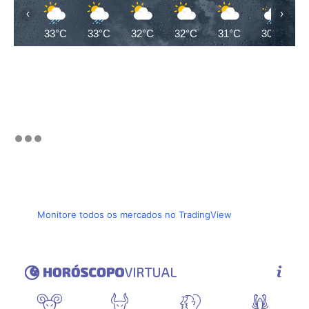
‹
›
33°C
33°C
32°C
32°C
31°C
30°C
Monitore todos os mercados no TradingView