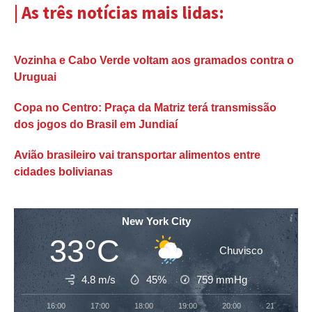
| As três notícias mais lidas:
Vozinha e Cabo Verde voltam aos gramados contra o
Uruguai
Copa no Centro: Praça da Matriz terá transmissão
dos jogos do Brasil em Jundiaí
Avião brasileiro vai transportar alimentos entre
cidades bolivianas
New York City
33°C
Chuvisco
4.8 m/s
45%
759
mmHg
16:00
17:00
18:00
19:00
20:00
21:00