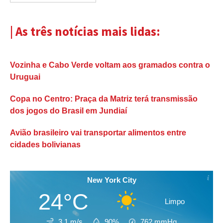
| As três notícias mais lidas:
Vozinha e Cabo Verde voltam aos gramados contra o
Uruguai
Copa no Centro: Praça da Matriz terá transmissão
dos jogos do Brasil em Jundiaí
Avião brasileiro vai transportar alimentos entre
cidades bolivianas
New York City
24°C
Limpo
3.1 m/s
90%
762
mmHg