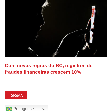
Com novas regras do BC, registros de
fraudes financeiras crescem 10%
IDIOMA
Portuguese