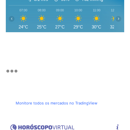
07:00
08:00
09:00
10:00
11:00
12:00
‹
›
24°C
25°C
27°C
29°C
30°C
32°C
Monitore todos os mercados no TradingView