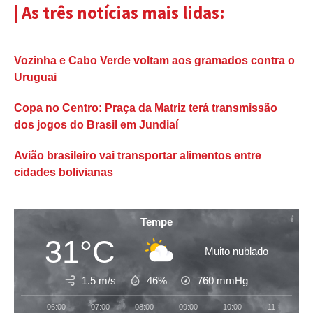
| As três notícias mais lidas:
Vozinha e Cabo Verde voltam aos gramados contra o
Uruguai
Copa no Centro: Praça da Matriz terá transmissão
dos jogos do Brasil em Jundiaí
Avião brasileiro vai transportar alimentos entre
cidades bolivianas
Tempe
31°C
Muito nublado
1.5 m/s
46%
760
mmHg
06:00
07:00
08:00
09:00
10:00
11:00