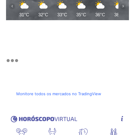
‹
›
31°C
32°C
33°C
35°C
36°C
38°C
Monitore todos os mercados no TradingView