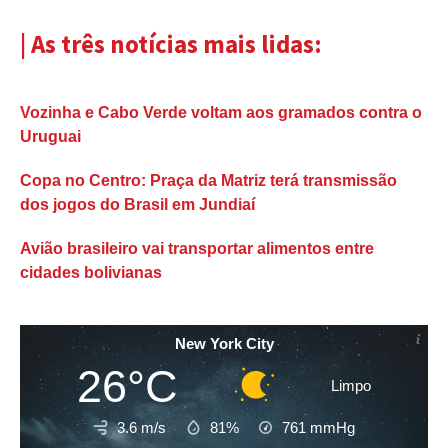
| As três notícias mais lidas:
Vozinha e Cabo Verde voltam aos gramados contra o
Uruguai
Copa no Centro: Praça da Matriz terá transmissão
dos jogos do Brasil em Jundiaí
Avião brasileiro vai transportar alimentos entre
cidades bolivianas
New York City
26°C
Limpo
3.6 m/s
81%
761
mmHg