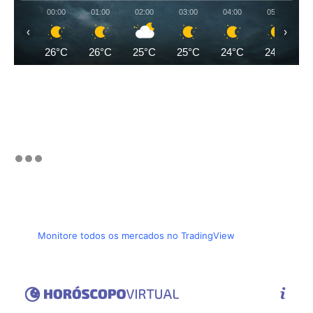
00:00
01:00
02:00
03:00
04:00
05:00
‹
›
26°C
26°C
25°C
25°C
24°C
24°C
Monitore todos os mercados no TradingView