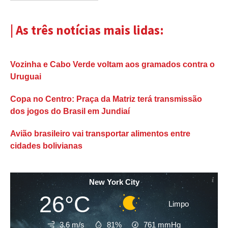
| As três notícias mais lidas:
Vozinha e Cabo Verde voltam aos gramados contra o
Uruguai
Copa no Centro: Praça da Matriz terá transmissão
dos jogos do Brasil em Jundiaí
Avião brasileiro vai transportar alimentos entre
cidades bolivianas
New York City
26°C
Limpo
3.6 m/s
81%
761
mmHg