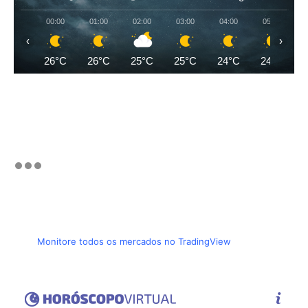
00:00
01:00
02:00
03:00
04:00
05:00
‹
›
26°C
26°C
25°C
25°C
24°C
24°C
Monitore todos os mercados no TradingView