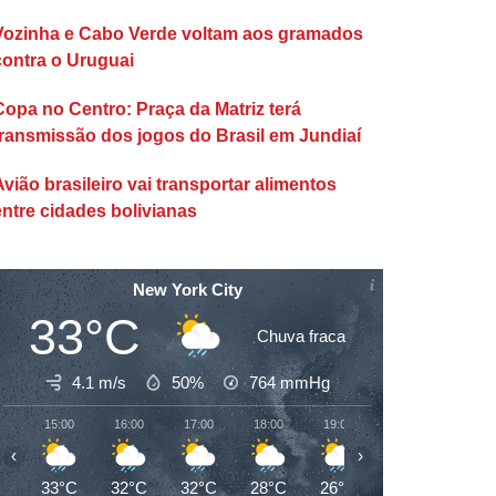
Vozinha e Cabo Verde voltam aos gramados
contra o Uruguai
Copa no Centro: Praça da Matriz terá
transmissão dos jogos do Brasil em Jundiaí
Avião brasileiro vai transportar alimentos
entre cidades bolivianas
New York City
33°C
Chuva fraca
4.1 m/s
50%
764
mmHg
15:00
16:00
17:00
18:00
19:00
20:00
21:00
‹
›
33°C
32°C
32°C
28°C
26°C
26°C
26°C