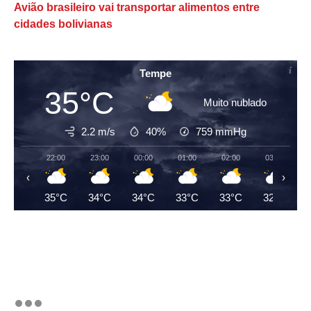
Avião brasileiro vai transportar alimentos entre
cidades bolivianas
Tempe
35°C
Muito nublado
2.2 m/s
40%
759
mmHg
22:00
23:00
00:00
01:00
02:00
03:00
‹
›
35°C
34°C
34°C
33°C
33°C
32°C