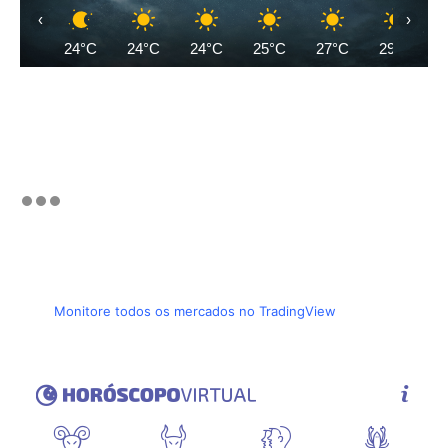
‹
›
24°C
24°C
24°C
25°C
27°C
29°C
Monitore todos os mercados no TradingView