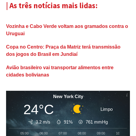
| As três notícias mais lidas:
Vozinha e Cabo Verde voltam aos gramados contra o
Uruguai
Copa no Centro: Praça da Matriz terá transmissão
dos jogos do Brasil em Jundiaí
Avião brasileiro vai transportar alimentos entre
cidades bolivianas
New York City
24°C
Limpo
3.2 m/s
91%
761
mmHg
05:00
06:00
07:00
08:00
09:00
10:00