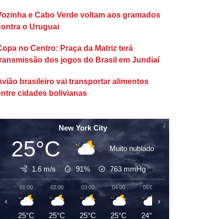
Vozinha e Cabo Verde voltam aos gramados
contra o Uruguai
Copa no Centro: Praça da Matriz terá
transmissão dos jogos do Brasil em Jundiaí
Avião brasileiro vai transportar alimentos
entre cidades bolivianas
New York City
25°C
Muito nublado
1.6 m/s
91%
763
mmHg
01:00
02:00
03:00
04:00
05:00
06:00
07:00
‹
›
25°C
25°C
25°C
25°C
24°C
24°C
24°C