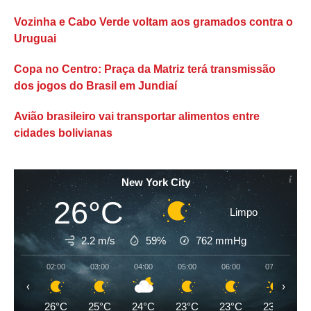
Vozinha e Cabo Verde voltam aos gramados contra o
Uruguai
Copa no Centro: Praça da Matriz terá transmissão
dos jogos do Brasil em Jundiaí
Avião brasileiro vai transportar alimentos entre
cidades bolivianas
New York City
26°C
Limpo
2.2 m/s
59%
762
mmHg
02:00
03:00
04:00
05:00
06:00
07:00
‹
›
26°C
25°C
24°C
23°C
23°C
23°C