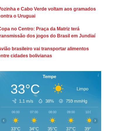
Vozinha e Cabo Verde voltam aos gramados
contra o Uruguai
Copa no Centro: Praça da Matriz terá
transmissão dos jogos do Brasil em Jundiaí
Avião brasileiro vai transportar alimentos
entre cidades bolivianas
Tempe
33°C
Limpo
1.1 m/s
38%
759
mmHg
06:00
07:00
08:00
09:00
10:00
11:00
12:00
‹
›
33°C
34°C
35°C
37°C
39°C
41°C
42°C