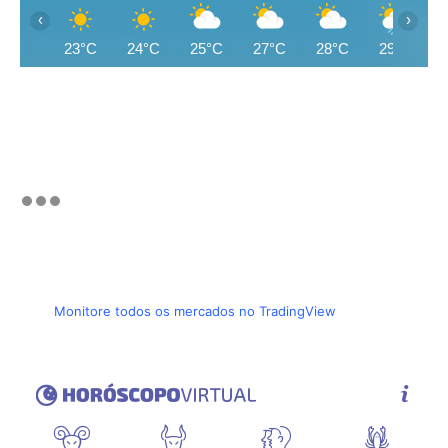
‹
›
23°C
24°C
25°C
27°C
28°C
29°C
Monitore todos os mercados no TradingView