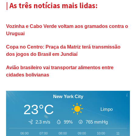
| As três notícias mais lidas:
Vozinha e Cabo Verde voltam aos gramados contra o
Uruguai
Copa no Centro: Praça da Matriz terá transmissão
dos jogos do Brasil em Jundiaí
Avião brasileiro vai transportar alimentos entre
cidades bolivianas
New York City
23°C
Limpo
2.3 m/s
99%
765
mmHg
06:00
07:00
08:00
09:00
10:00
11:00