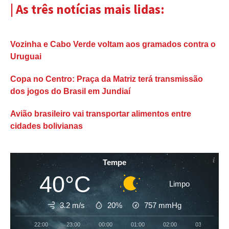
| As três notícias mais lidas:
Vozinha e Cabo Verde voltam aos gramados contra o
Uruguai
Copa no Centro: Praça da Matriz terá transmissão
dos jogos do Brasil em Jundiaí
Avião brasileiro vai transportar alimentos entre
cidades bolivianas
Tempe
40°C
Limpo
3.2 m/s
20%
757
mmHg
22:00
23:00
00:00
01:00
02:00
03:00