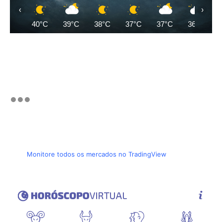
‹
›
40°C
39°C
38°C
37°C
37°C
36°C
Monitore todos os mercados no TradingView