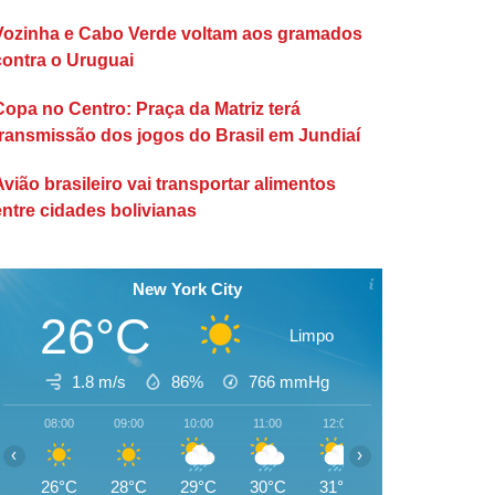
Vozinha e Cabo Verde voltam aos gramados
contra o Uruguai
Copa no Centro: Praça da Matriz terá
transmissão dos jogos do Brasil em Jundiaí
Avião brasileiro vai transportar alimentos
entre cidades bolivianas
New York City
26°C
Limpo
1.8 m/s
86%
766
mmHg
08:00
09:00
10:00
11:00
12:00
13:00
14:00
‹
›
26°C
28°C
29°C
30°C
31°C
29°C
28°C