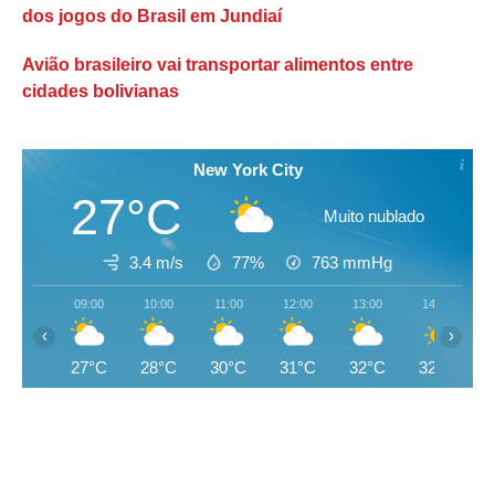
dos jogos do Brasil em Jundiaí
Avião brasileiro vai transportar alimentos entre
cidades bolivianas
New York City
27°C
Muito nublado
3.4 m/s
77%
763
mmHg
09:00
10:00
11:00
12:00
13:00
14:00
‹
›
27°C
28°C
30°C
31°C
32°C
32°C