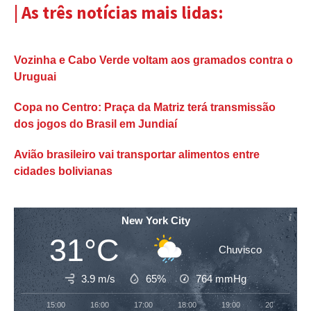
| As três notícias mais lidas:
Vozinha e Cabo Verde voltam aos gramados contra o
Uruguai
Copa no Centro: Praça da Matriz terá transmissão
dos jogos do Brasil em Jundiaí
Avião brasileiro vai transportar alimentos entre
cidades bolivianas
New York City
31°C
Chuvisco
3.9 m/s
65%
764
mmHg
15:00
16:00
17:00
18:00
19:00
20:00