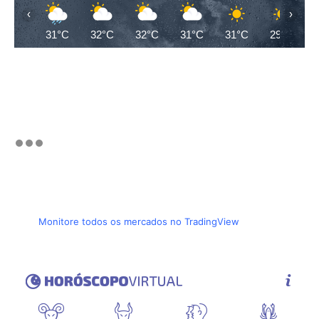
‹
›
31°C
32°C
32°C
31°C
31°C
29°C
Monitore todos os mercados no TradingView