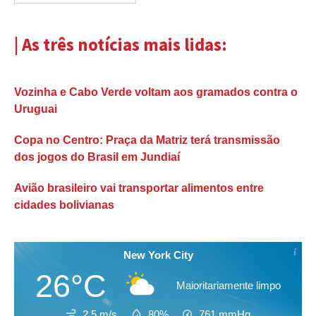
| As três notícias mais lidas:
Vozinha e Cabo Verde voltam aos gramados contra o
Uruguai
Copa no Centro: Praça da Matriz terá transmissão
dos jogos do Brasil em Jundiaí
Avião brasileiro vai transportar alimentos entre
cidades bolivianas
New York City
26°C
Maioritariamente limpo
2.5 m/s
80%
761
mmHg