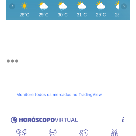
‹
›
28°C
29°C
30°C
31°C
29°C
28°C
Monitore todos os mercados no TradingView