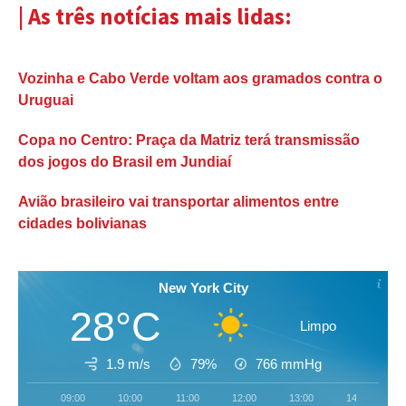
| As três notícias mais lidas:
Vozinha e Cabo Verde voltam aos gramados contra o
Uruguai
Copa no Centro: Praça da Matriz terá transmissão
dos jogos do Brasil em Jundiaí
Avião brasileiro vai transportar alimentos entre
cidades bolivianas
New York City
28°C
Limpo
1.9 m/s
79%
766
mmHg
09:00
10:00
11:00
12:00
13:00
14:00