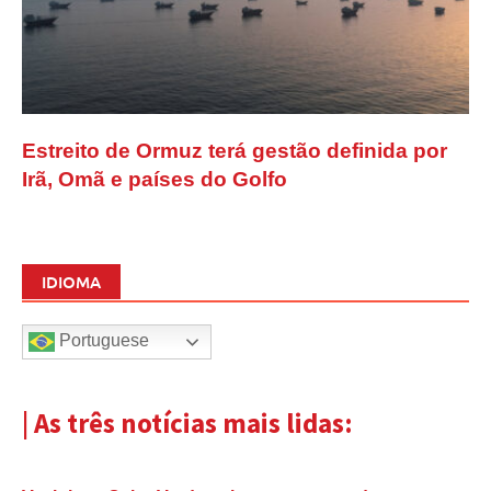
Estreito de Ormuz terá gestão definida por
Irã, Omã e países do Golfo
IDIOMA
Portuguese
| As três notícias mais lidas: