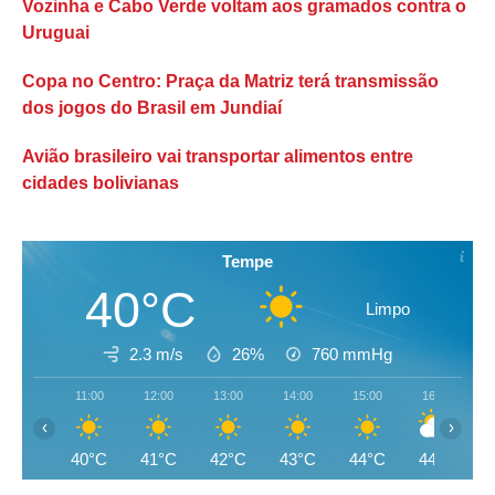
Vozinha e Cabo Verde voltam aos gramados contra o
Uruguai
Copa no Centro: Praça da Matriz terá transmissão
dos jogos do Brasil em Jundiaí
Avião brasileiro vai transportar alimentos entre
cidades bolivianas
Tempe
40°C
Limpo
2.3 m/s
26%
760
mmHg
11:00
12:00
13:00
14:00
15:00
16:00
‹
›
40°C
41°C
42°C
43°C
44°C
44°C