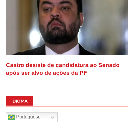
Castro desiste de candidatura ao Senado
após ser alvo de ações da PF
IDIOMA
Portuguese