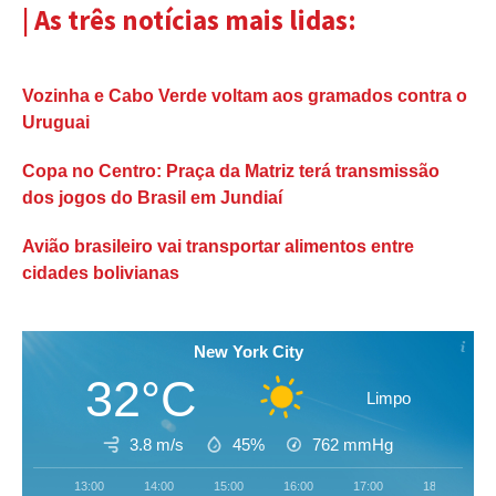
| As três notícias mais lidas:
Vozinha e Cabo Verde voltam aos gramados contra o
Uruguai
Copa no Centro: Praça da Matriz terá transmissão
dos jogos do Brasil em Jundiaí
Avião brasileiro vai transportar alimentos entre
cidades bolivianas
New York City
32°C
Limpo
3.8 m/s
45%
762
mmHg
13:00
14:00
15:00
16:00
17:00
18:00