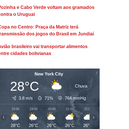
Vozinha e Cabo Verde voltam aos gramados
contra o Uruguai
Copa no Centro: Praça da Matriz terá
transmissão dos jogos do Brasil em Jundiaí
Avião brasileiro vai transportar alimentos
entre cidades bolivianas
New York City
28°C
Chuva
3.8 m/s
71%
764
mmHg
18:00
19:00
20:00
21:00
22:00
23:00
00:00
‹
›
28°C
26°C
26°C
26°C
26°C
26°C
25°C